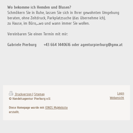
Wo bekomme ich Hemden und Blusen?
Schmökern Sie in Ruhe, lassen Sie sich in Ihrer gewohnten Umgebung
beraten, ohne Zeitdruck, Parkplatzsuche (das übernehme ich),
zu Hause, im Büro,....wo und wann immer Sie wollen.
Vereinbaren Sie einen Termin mit mir:
Gabriele Pierburg
+43 664 1440616 oder
agenturpierburg@gmx.at
Login
Druckversion
|
Sitemap
Webansicht
© Handelsagentur Pierburg e.U.
Diese Homepage wurde mit
IONOS MyWebsite
erstellt.